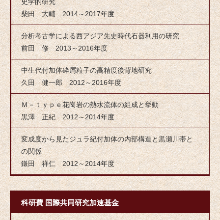
史学的研究
柴田 大輔 2014～2017年度
分析考古学による西アジア先史時代石器利用の研究
前田 修 2013～2016年度
中生代付加体砕屑粒子の高精度後背地研究
久田 健一郎 2012～2016年度
Ｍ－ｔｙｐｅ花崗岩の熱水流体の組成と挙動
黒澤 正紀 2012～2014年度
変成度から見たジュラ紀付加体の内部構造と黒瀬川帯と
の関係
鎌田 祥仁 2012～2014年度
科研費 国際共同研究加速基金