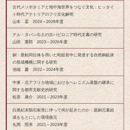
古代メソポタミアと地中海世界をつなぐ文化：ヒッタイ
ト時代アナトリアのフリ文化解明
山本 孟 2024～2028年度
テル・タバン出土の古バビロニア時代文書の研究
山田 重郎 2023～2026年度
銅・亜鉛同位体を用いた蛇紋岩中に発達する自然銅鉱床
の形成機構に関する研究
池端 慶 2022～2024年度
中東・北アフリカ地域におけるヘレニズム基盤の継承に
関する都市文献史的研究
松原 康介 2021～2023年度
白亜紀末隕石衝突に伴って何が起きたのか：親銅元素組
成をもとにした環境復元
丸岡 照幸 2021～2023年度