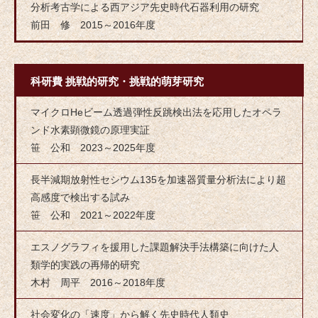
分析考古学による西アジア先史時代石器利用の研究
前田 修 2015～2016年度
科研費 挑戦的研究・挑戦的萌芽研究
マイクロHeビーム透過弾性反跳検出法を応用したオペラ
ンド水素顕微鏡の原理実証
笹 公和 2023～2025年度
長半減期放射性セシウム135を加速器質量分析法により超
高感度で検出する試み
笹 公和 2021～2022年度
エスノグラフィを援用した課題解決手法構築に向けた人
類学的実践の再帰的研究
木村 周平 2016～2018年度
社会変化の「速度」から解く先史時代人類史