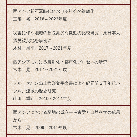
西アジア新石器時代における社会の複雑化
三宅 裕 2018～2022年度
災害に伴う地域の超長期的な変動の比較研究：東日本大
震災被災地を事例に
木村 周平 2017～2021年度
西アジアにおける農耕化・都市化プロセスの研究
常木 晃 2017～2021年度
テル・タバン出土楔形文字文書による紀元前２千年紀ハ
ブル川流域の歴史研究
山田 重郎 2010～2014年度
西アジアにおける墓地の成立ー考古学と自然科学の成果
からー
常木 晃 2009～2011年度