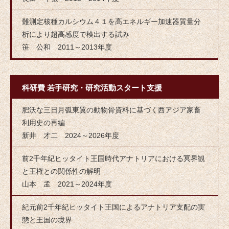
難測定核種カルシウム４１を高エネルギー加速器質量分
析により超高感度で検出する試み
笹 公和 2011～2013年度
科研費 若手研究・研究活動スタート支援
肥沃な三日月弧東翼の動物骨資料に基づく西アジア家畜
利用史の再編
新井 才二 2024～2026年度
前2千年紀ヒッタイト王国時代アナトリアにおける冥界観
と王権との関係性の解明
山本 孟 2021～2024年度
紀元前2千年紀ヒッタイト王国によるアナトリア支配の実
態と王国の境界