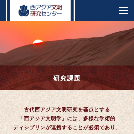
t
o
g
g
l
e
n
a
v
i
g
a
t
i
o
n
研究課題
古代西アジア文明研究を基点とする
「西アジア文明学」には、
多様な学術的
ディシプリンが連携することが必須であり、