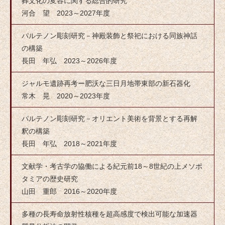
葬文化の変容に関する総合的研究
河合 望 2023～2027年度
パルテノン彫刻研究－神殿装飾と祭祀における同族神話
の構築
長田 年弘 2023～2026年度
ジャルモ遺跡再考ー肥沃な三日月地帯東部の新石器化
常木 晃 2020～2023年度
パルテノン彫刻研究－オリエント美術を背景とする再解
釈の構築
長田 年弘 2018～2021年度
文献学・考古学の協働による紀元前18～8世紀の上メソポ
タミアの歴史研究
山田 重郎 2016～2020年度
多種の長寿命放射性核種を超高感度で検出可能な加速器