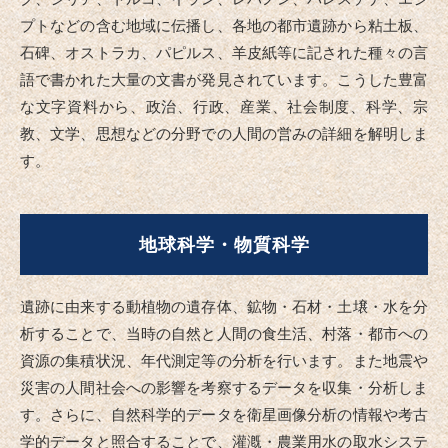
プトなどの含む地域に伝播し、各地の都市遺跡から粘土板、
石碑、オストラカ、パピルス、羊皮紙等に記された種々の言
語で書かれた大量の文書が発見されています。こうした豊富
な文字資料から、政治、行政、産業、社会制度、科学、宗
教、文学、思想などの分野での人間の営みの詳細を解明しま
す。
地球科学・物質科学
遺跡に由来する動植物の遺存体、鉱物・石材・土壌・水を分
析することで、当時の自然と人間の食生活、村落・都市への
資源の集積状況、年代測定等の分析を行います。また地震や
災害の人間社会への影響を考察するデータを収集・分析しま
す。さらに、自然科学的データを衛星画像分析の情報や考古
学的データと照合することで、灌漑・農業用水の取水システ