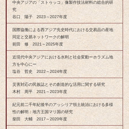
中央アジアの「ストゥッコ」像製作技法材料の総合的研
究
谷口 陽子 2023～2027年度
国際協働による西アジア先史時代における交易品の産地
同定と交易ネットワークの解明
前田 修 2021～2025年度
近現代中央アジアにおける水利と社会変動ーホラズム地
方を中心にー
塩谷 哲史 2022～2024年度
災害対応の民族誌とその創造的な活用に関する研究
木村 周平 2021～2023年度
紀元前二千年紀後半のアッシリア領土統治における多様
性の解明：地方王国マリ国の研究
柴田 大輔 2017～2020年度