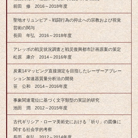
前田 修 2016～2018年度
聖地オリュンピア－戦闘行為の抑止への宗教および視覚
芸術の関与
長田 年弘 2016～2018年度
アレッポの戦災状況調査と戦災復興都市計画原案の策定
松原 康介 2014～2016年度
炭素14マッピング直接測定を目指したレーザーアブレー
ション加速器質量分析法の開発
笹 公和 2014～2016年度
事象関連電位に基づく文字類型の実証的研究
池田 潤 2012～2015年度
古代ギリシア・ローマ美術史における「祈り」の図像に
関する社会学的考察
長田 年弘 2012～2014年度