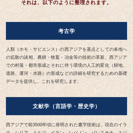
それは、以下のように整理されます。
考古学
人類（ホモ・サピエンス）の西アジアを基点としての各地へ
の拡散の諸相、農耕・牧畜・冶金等の技術の革新、西アジア
での村落・都市形成とそれに伴う環境の人工的変化（耕地、
道路、運河・水路）の形成などの詳細を研究するための基礎
データを提供し、これを研究します。
文献学（言語学・歴史学）
西アジアで前3500年頃に発明された書字技術は、現在のイラ
ク、シリア、トルコ、イラン、レバノン、パレスチナ、エジ