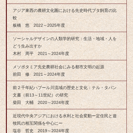
アジア東西の農耕文化圏における先史時代ブタ飼育の比
較
板橋 悠 2022～2025年度
ソーシャルデザインの人類学的研究：生活・地域・人を
どう生み出すか
木村 周平 2021～2024年度
メソポタミア先史農耕社会にみる都市文明の起源
前田 修 2021～2024年度
前２千年紀ハブール川流域の歴史と文化：テル・タバン
文書（前13～11世紀）の研究
柴田 大輔 2020～2024年度
近現代中央アジアにおける水利と社会変動ー定住民と遊
牧民の相互関係を中心にー
塩谷 哲史 2019～2024年度