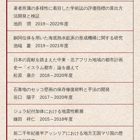
著者所属の多様性に着目した学術誌の評価指標の算出方
法開発と検証
池田 潤 2019～2022年度
銅同位体を用いた海底熱水鉱床の形成機構に関する研究
池端 慶 2019～2021年度
日本の貢献を踏まえた中東・北アフリカ地域の都市計画
史ー「イスラム都市」論を越えて
松原 康介 2018～2020年度
石膏地のセッコ壁画の保存修復材料と手法の開発
谷口 陽子 2017～2020年度
ジュラ紀付加体における地震性断層
鎌田 祥仁 2015～2018年度
前二千年紀後半アッシリアにおける地方王国マリ国の歴