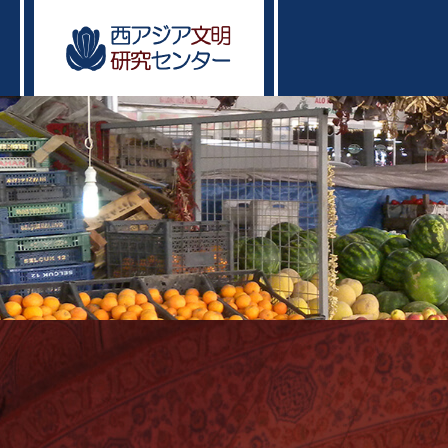
ン
ツ
へ
ス
キ
ッ
プ