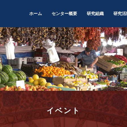
コ
ホーム
センター概要
研究組織
研究活
ン
テ
ン
ツ
へ
ス
キ
ッ
プ
イベント