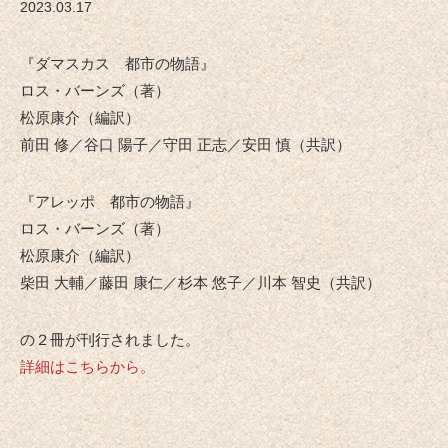
2023.03.17
『ダマスカス 都市の物語』
ロス・バーンズ（著）
松原康介（編訳）
前田 修／谷口 陽子／守田 正志／安田 慎（共訳）
『アレッポ 都市の物語』
ロス・バーンズ（著）
松原康介（編訳）
柴田 大輔／藤田 康仁／杉本 悠子／川本 智史（共訳）
の２冊が刊行されました。
詳細はこちらから。