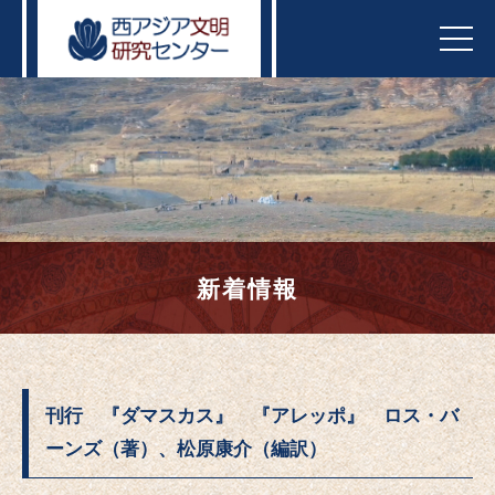
t
o
g
g
l
e
n
a
v
i
g
a
t
i
o
n
新着情報
刊行 『ダマスカス』 『アレッポ』 ロス・バ
ーンズ（著）、松原康介（編訳）