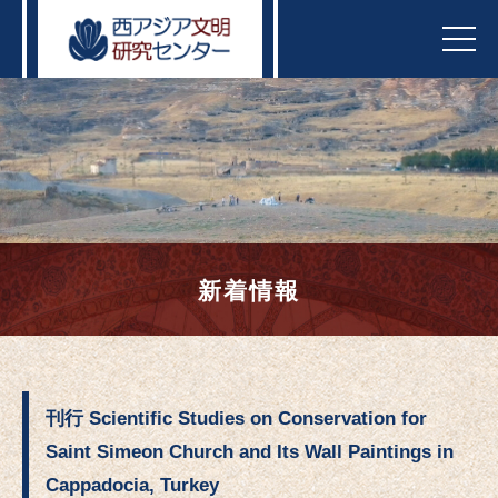
t
o
g
g
l
e
n
a
v
i
g
a
t
i
o
n
新着情報
刊行 Scientific Studies on Conservation for
Saint Simeon Church and Its Wall Paintings in
Cappadocia, Turkey