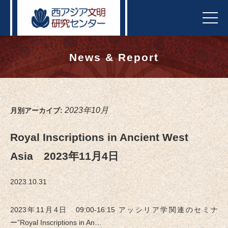
t
o
g
g
l
e
News & Report
n
a
v
i
g
a
t
2023年10月
月別アーカイブ:
i
o
n
Royal Inscriptions in Ancient West
Asia 2023年11月4日
2023.10.31
2023年11月4日 09:00-16:15 アッシリア学関連のセミナ
ー”Royal Inscriptions in An…